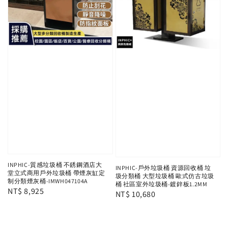
INPHIC-質感垃圾桶 不銹鋼酒店大
INPHIC-戶外垃圾桶 資源回收桶 垃
堂立式商用戶外垃圾桶 帶煙灰缸定
圾分類桶 大型垃圾桶 歐式仿古垃圾
制分類煙灰桶-IMWH047104A
桶 社區室外垃圾桶-鍍鋅板1.2MM
Regular
NT$ 8,925
Regular
NT$ 10,680
price
price