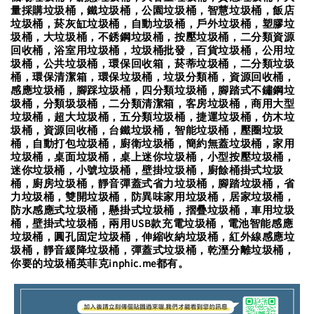
量採購垃圾桶，鐵垃圾桶，公園垃圾桶，智慧垃圾桶，飯店
垃圾桶，菸灰缸垃圾桶，自動垃圾桶，戶外垃圾桶，塑膠垃
圾桶，大垃圾桶，不銹鋼垃圾桶，按壓垃圾桶，二分類資源
回收桶，浴室用垃圾桶，垃圾桶批發，百貨垃圾桶，公用垃
圾桶，公共垃圾桶，環保回收箱，菸蒂垃圾桶，二分類垃圾
桶，環保清潔箱，環保垃圾桶，垃圾分類桶，資源回收桶，
感應垃圾桶，腳踩垃圾桶，四分類垃圾桶，腳踏式不鏽鋼垃
圾桶，分類圾圾桶，二分類清潔箱，客房垃圾桶，商用大型
垃圾桶，超大垃圾桶，五分類垃圾桶，捷運垃圾桶，仿木垃
圾桶，資源回收桶，台鐵垃圾桶，智能垃圾桶，壓圈垃圾
桶，自動打包垃圾桶，廚衛垃圾桶，簡約無蓋垃圾桶，家用
垃圾桶，桌面垃圾桶，桌上迷你垃圾桶，小型按壓垃圾桶，
迷你垃圾桶，小號垃圾桶，壁掛垃圾桶，廚餘桶掛式垃圾
桶，廚房垃圾桶，靜音彈蓋式省力垃圾桶，腳踏垃圾桶，省
力垃圾桶，雙開垃圾桶，防異味家用垃圾桶，居家垃圾桶，
防水感應式垃圾桶，懸掛式垃圾桶，摺疊垃圾桶，車用垃圾
桶，壁掛式垃圾桶，兩用USB款充電垃圾桶，電池智能感應
垃圾桶，圓孔固定垃圾桶，伸縮收納垃圾桶，紅外線感應垃
圾桶，靜音緩降垃圾桶，彈蓋式垃圾桶，乾溼分離垃圾桶，
你要的垃圾桶英菲克inphic.me都有。