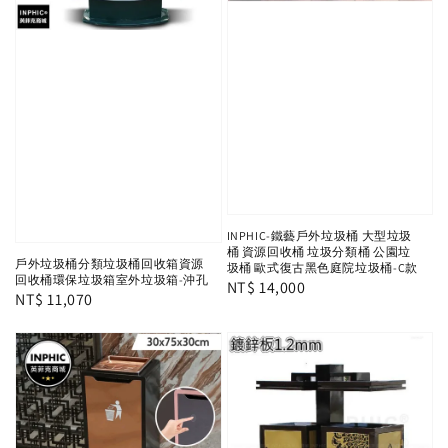
INPHIC-鐵藝戶外垃圾桶 大型垃圾
桶 資源回收桶 垃圾分類桶 公園垃
戶外垃圾桶分類垃圾桶回收箱資源
圾桶 歐式復古黑色庭院垃圾桶-C款
回收桶環保垃圾箱室外垃圾箱-沖孔
Regular
NT$ 14,000
Regular
NT$ 11,070
price
price