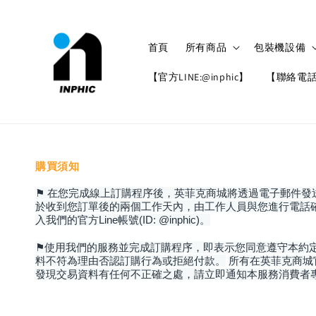
首頁
所有商品
包裝機設備
【官方LINE:@inphic】
【聯絡電話: 
購買須知
⚑ 在您完成線上訂購程序後，英菲克商城將透過電子郵件
於收到您訂單後的兩個工作天內，由工作人員與您進行電話
入我們的官方Line帳號(ID: @inphic)。
⚑
使用我們的服務並完成訂購程序，即表示您同意遵守本約
料不符為理由否認訂購行為或拒絕付款。
所有在英菲克商城
發現交易資料有任何不正確之處，請立即通知本服務消費者