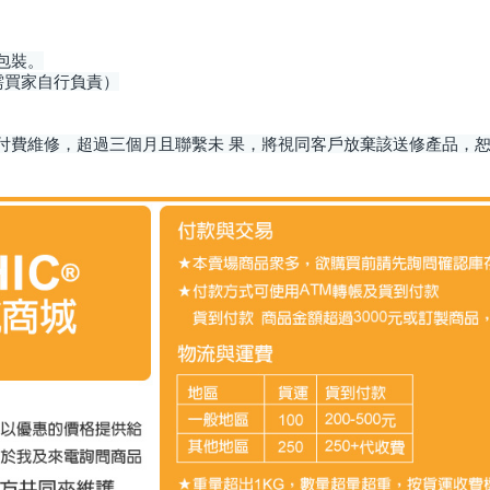
包裝。
需買家自行負責）
/付費維修，超過三個月且聯繫未 果，將視同客戶放棄該送修產品，