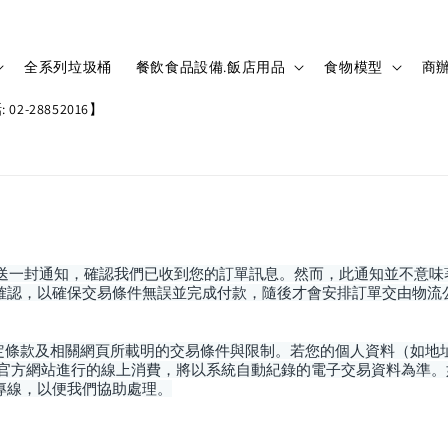
全系列垃圾桶
餐飲食品設備.飯店用品
食物模型
商辦
02-28852016】
發送一封通知，確認我們已收到您的訂單訊息。然而，此通知並不意
確認，以確保交易條件無誤並完成付款，隨後才會安排訂單交由物流
定條款及相關網頁所載明的交易條件與限制。若您的個人資料（如地
官方網站進行的線上消費，將以系統自動紀錄的電子交易資料為準。
專線，以便我們協助處理。