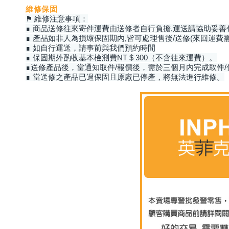
維修保固
⚑ 維修注意事項：
∎ 商品送修往來寄件運費由送修者自行負擔,運送請協助妥善
∎ 產品如非人為損壞保固期內,皆可處理售後/送修(來回運費
∎ 如自行運送，請事前與我們預約時間
∎ 保固期外酌收基本檢測費NT $ 300（不含往來運費）。
∎送修產品後，當通知取件/報價後，需於三個月內完成取件
∎ 當送修之產品已過保固且原廠已停產，將無法進行維修。