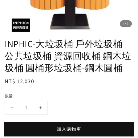
1
/1
INPHIC-大垃圾桶 戶外垃圾桶
公共垃圾桶 資源回收桶 鋼木垃
圾桶 圓桶形垃圾桶-鋼木圓桶
Regular
NT$ 12,030
price
數量
加入購物車