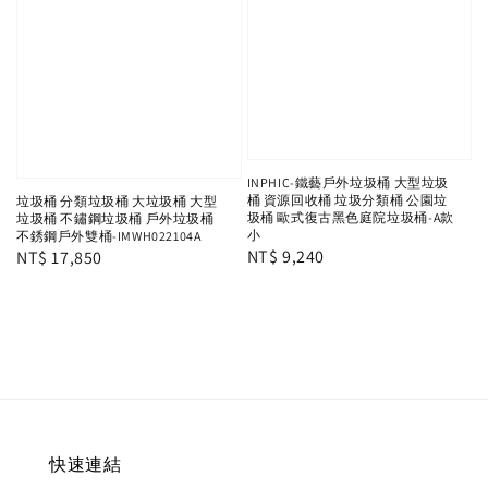
INPHIC-鐵藝戶外垃圾桶 大型垃圾
桶 資源回收桶 垃圾分類桶 公園垃
垃圾桶 分類垃圾桶 大垃圾桶 大型
圾桶 歐式復古黑色庭院垃圾桶-A款
垃圾桶 不鏽鋼垃圾桶 戶外垃圾桶
小
不銹鋼戶外雙桶-IMWH022104A
Regular
NT$ 9,240
Regular
NT$ 17,850
price
price
快速連結