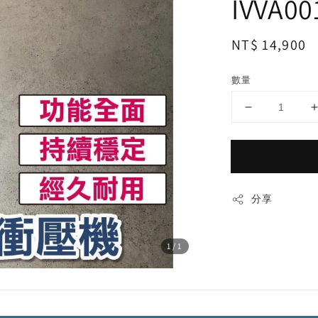
IVVA00
Regular
NT$ 14,900
price
數量
分享
1
/1