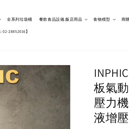
全系列垃圾桶
餐飲食品設備.飯店用品
食物模型
商辦
02-28852016】
INPH
板氣動
壓力機
液增壓機