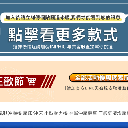
動沖壓機 壓床 沖床 小型壓力機 金屬沖壓機臺 三板氣液增壓機 I100型