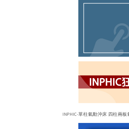
INPHIC-單柱氣動沖床 四柱兩板氣