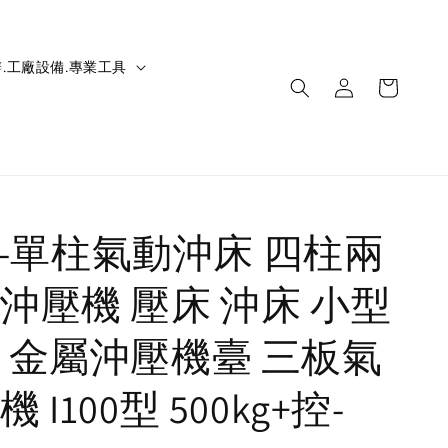
.工廠設備.專業工具
IC-單柱氣動沖床 四柱兩
沖壓機 壓床 沖床 小型
 金屬沖壓機臺 三板氣
 I100型 500kg+控-