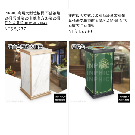
INPHIC-商用大型垃圾桶 不鏽鋼垃
旅館飯店立式垃圾桶商場煙灰桶創
圾桶 質感垃圾桶 飯店 方形垃圾桶
意桶果皮箱旅館金屬垃圾筒-黑金花
戶外垃圾桶-IMWG017104A
石紋大理石面板
Regular
NT$ 5,237
Regular
NT$ 15,730
price
price