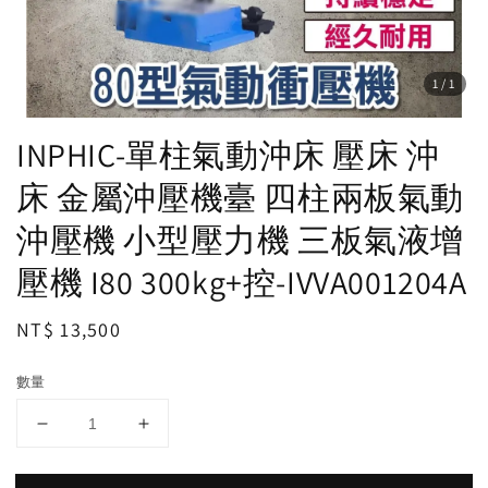
1
/1
INPHIC-單柱氣動沖床 壓床 沖
床 金屬沖壓機臺 四柱兩板氣動
沖壓機 小型壓力機 三板氣液增
壓機 I80 300kg+控-IVVA001204A
Regular
NT$ 13,500
price
數量