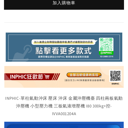
加入購物車
INPHIC-單柱氣動沖床 壓床 沖床 金屬沖壓機臺 四柱兩板氣動
沖壓機 小型壓力機 三板氣液增壓機 I80 300kg+控-
IVVA001204A