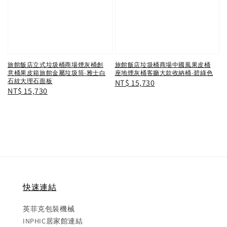
旅館飯店立式垃圾桶商場煙灰桶創
旅館飯店垃圾桶商場中國風果皮桶
意桶果皮箱旅館金屬垃圾筒-雅士白
座地煙灰桶客廳大款收納桶-碧綠色
石紋大理石面板
Regular
NT$ 15,730
Regular
NT$ 15,730
price
price
快速連結
英菲克包裝機械
INPHIC居家館連結