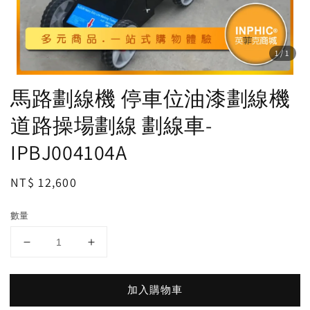
1
/1
馬路劃線機 停車位油漆劃線機
道路操場劃線 劃線車-
IPBJ004104A
Regular
NT$ 12,600
price
數量
加入購物車