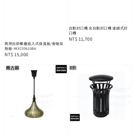
自動封口機 全自動封口機 連續式封
口機
Regular
NT$ 11,700
商用自助餐廳嵌入式保溫板/食物加
price
熱板-IMXC00610BA
Regular
NT$ 15,000
price