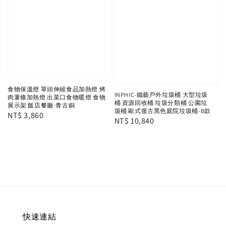
食物保溫燈 單頭伸縮食品加熱燈 烤
INPHIC-鐵藝戶外垃圾桶 大型垃圾
肉薯條加熱燈 出菜口食物暖燈 食物
桶 資源回收桶 垃圾分類桶 公園垃
展示架 飯店餐廳-青古銅
圾桶 歐式復古黑色庭院垃圾桶-B款
Regular
NT$ 3,860
Regular
NT$ 10,840
price
price
快速連結