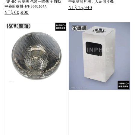
INPHIC-煎藥機 包裝一體機 全自動
中藥材切片機，人蔘切片機
中藥煎藥機-IVHB002104A
Regular
NT$ 15,940
Regular
NT$ 60,900
price
price