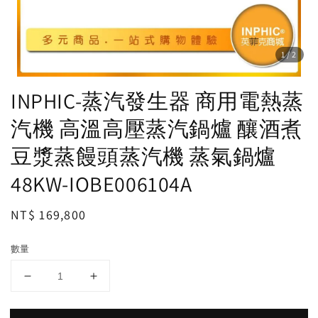
1
/2
INPHIC-蒸汽發生器 商用電熱蒸
汽機 高溫高壓蒸汽鍋爐 釀酒煮
豆漿蒸饅頭蒸汽機 蒸氣鍋爐
48KW-IOBE006104A
Regular
NT$ 169,800
price
數量