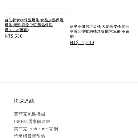
自助餐食物保溫燈泡 食品加熱保溫
燈泡 聚熱 寵物取暖爬蟲保暖
商場不鏽鋼垃圾桶 大廈果皮桶 辦公
燈-150W(麻面)
室辦公樓收納桶煙灰桶垃圾箱-不鏽
Regular
NT$ 630
鋼
Regular
NT$ 12,230
price
price
快速連結
英菲克包裝機械
INPHIC居家館連結
英菲克 inphic.me 官網
垃圾桶最新型錄