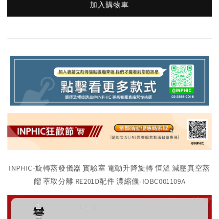
加入購物車
INPHIC-旋轉蒸發儀器 實驗室 電動升降旋轉 恒溫 減壓真空蒸
餾 萃取分離 RE201D配件 濃縮儀-IOBC001109A