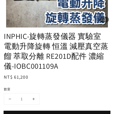
1
/1
INPHIC-旋轉蒸發儀器 實驗室
電動升降旋轉 恒溫 減壓真空蒸
餾 萃取分離 RE201D配件 濃縮
儀-IOBC001109A
Regular
NT$ 61,200
price
數量