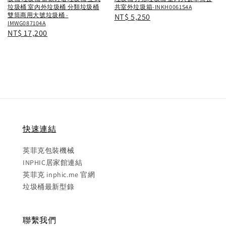
垃圾桶 室內外垃圾桶 分類垃圾桶
共室外垃圾箱-INKH0061S4A
雙筒商用大號垃圾桶 -
Regular
NT$ 5,250
IMWG087104A
price
Regular
NT$ 17,200
price
快速連結
英菲克包裝機械
INPHIC居家館連結
英菲克 inphic.me 官網
垃圾桶最新型錄
聯繫我們