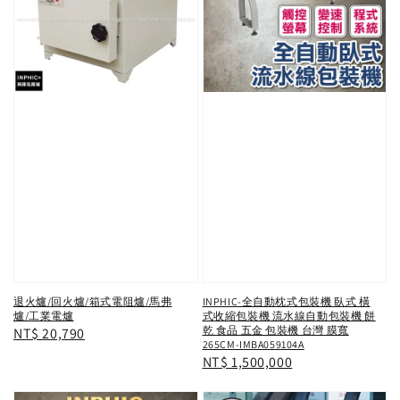
退火爐/回火爐/箱式電阻爐/馬弗
INPHIC-全自動枕式包裝機 臥式 橫
爐/工業電爐
式收縮包裝機 流水線自動包裝機 餅
乾 食品 五金 包裝機 台灣 膜寬
Regular
NT$ 20,790
265CM-IMBA059104A
price
Regular
NT$ 1,500,000
price