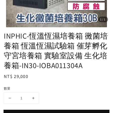
1
/1
INPHIC-恆溫恆濕培養箱 黴菌培
養箱 恆溫恆濕試驗箱 催芽孵化
守宮培養箱 實驗室設備 生化培
養箱-IN30-IOBA011304A
Regular
NT$ 29,000
price
數量