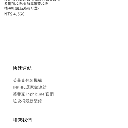
price
多腳踏垃圾桶 加厚帶蓋垃圾
桶-60L(紅藍綠灰可選)
Regular
NT$ 4,560
price
快速連結
英菲克包裝機械
INPHIC居家館連結
英菲克 inphic.me 官網
垃圾桶最新型錄
聯繫我們