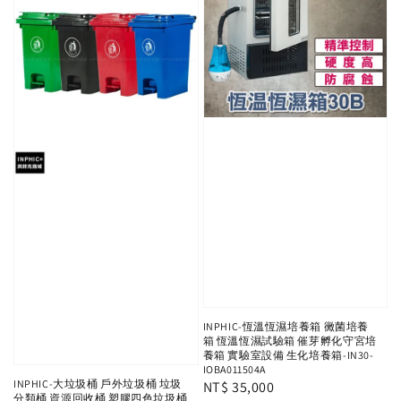
INPHIC-恆溫恆濕培養箱 黴菌培養
箱 恆溫恆濕試驗箱 催芽孵化守宮培
養箱 實驗室設備 生化培養箱-IN30-
IOBA011504A
INPHIC-大垃圾桶 戶外垃圾桶 垃圾
Regular
NT$ 35,000
分類桶 資源回收桶 塑膠四色垃圾桶