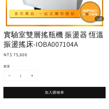
1
/1
實驗室雙層搖瓶機 振盪器 恆溫
振盪搖床-IOBA007104A
Regular
NT$ 75,600
price
數量
加入購物車