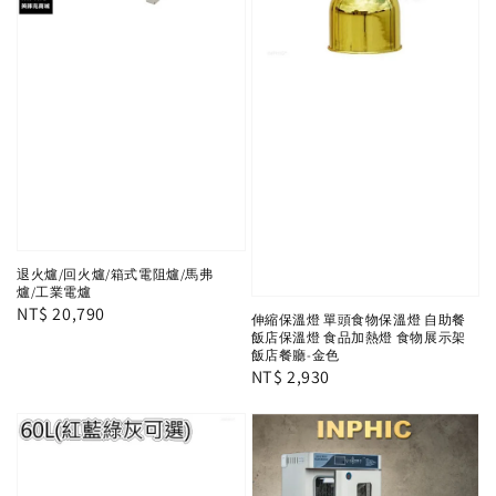
退火爐/回火爐/箱式電阻爐/馬弗
爐/工業電爐
Regular
NT$ 20,790
伸縮保溫燈 單頭食物保溫燈 自助餐
price
飯店保溫燈 食品加熱燈 食物展示架
飯店餐廳-金色
Regular
NT$ 2,930
price