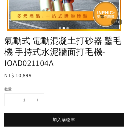
1
/1
氣動式 電動混凝土打砂器 鑿毛
機 手持式水泥牆面打毛機-
IOAD021104A
Regular
NT$ 10,899
price
數量
加入購物車