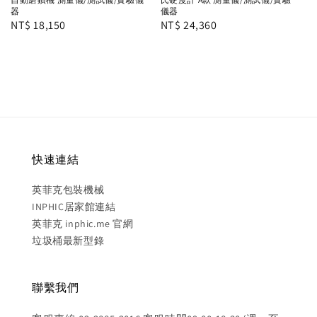
器
儀器
Regular
NT$ 18,150
Regular
NT$ 24,360
price
price
快速連結
英菲克包裝機械
INPHIC居家館連結
英菲克 inphic.me 官網
垃圾桶最新型錄
聯繫我們