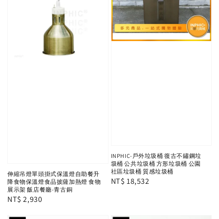
INPHIC-戶外垃圾桶 復古不鏽鋼垃
圾桶 公共垃圾桶 方形垃圾桶 公園
社區垃圾桶 質感垃圾桶
伸縮吊燈單頭掛式保溫燈自助餐升
Regular
NT$ 18,532
降食物保溫燈食品披薩加熱燈 食物
展示架 飯店餐廳-青古銅
price
Regular
NT$ 2,930
price