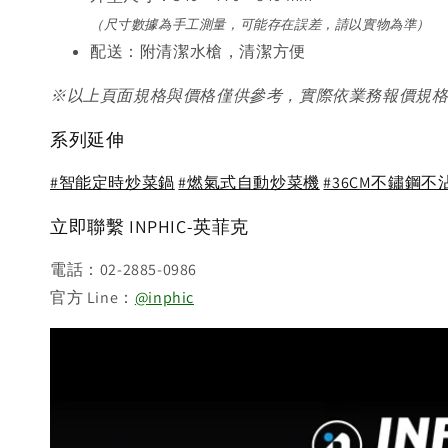
（尺寸數據為手工測量，可能存在誤差，請以實物為準）
配送：附清潔水槍，清潔方便
※以上頁面規格與價格僅供參考，實際依業務報價規
系列延伸
#智能定時炒菜鍋
#燃氣式自動炒菜機
#36CM不鏽鋼不
立即聯繫 INPHIC-英菲克
電話：02-2885-0986
官方 Line：
@inphic