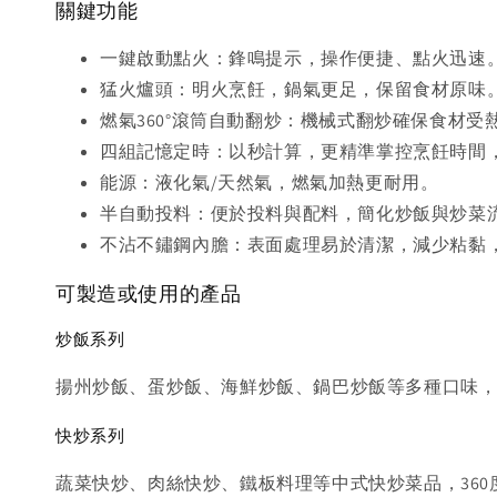
關鍵功能
一鍵啟動點火：鋒鳴提示，操作便捷、點火迅速
猛火爐頭：明火烹飪，鍋氣更足，保留食材原味
燃氣360°滾筒自動翻炒：機械式翻炒確保食材
四組記憶定時：以秒計算，更精準掌控烹飪時間
能源：液化氣/天然氣，燃氣加熱更耐用。
半自動投料：便於投料與配料，簡化炒飯與炒菜
不沾不鏽鋼內膽：表面處理易於清潔，減少粘黏
可製造或使用的產品
炒飯系列
揚州炒飯、蛋炒飯、海鮮炒飯、鍋巴炒飯等多種口味
快炒系列
蔬菜快炒、肉絲快炒、鐵板料理等中式快炒菜品，360