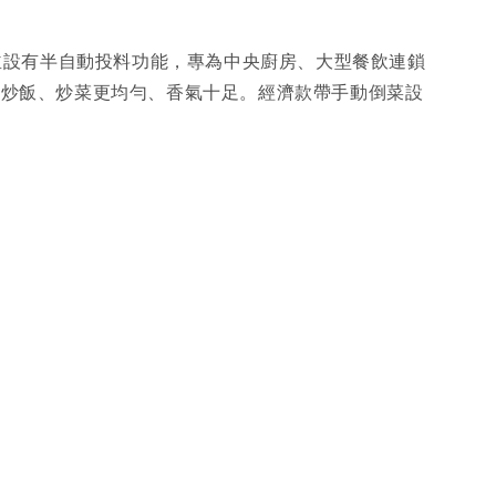
膽，並設有半自動投料功能，專為中央廚房、大型餐飲連鎖
讓炒飯、炒菜更均勻、香氣十足。經濟款帶手動倒菜設