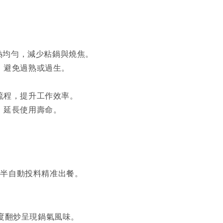
。
。
受熱均勻，減少粘鍋與燒焦。
，避免過熟或過生。
流程，提升工作效率。
，延長使用壽命。
，半自動投料精准出餐。
度翻炒呈現鍋氣風味。