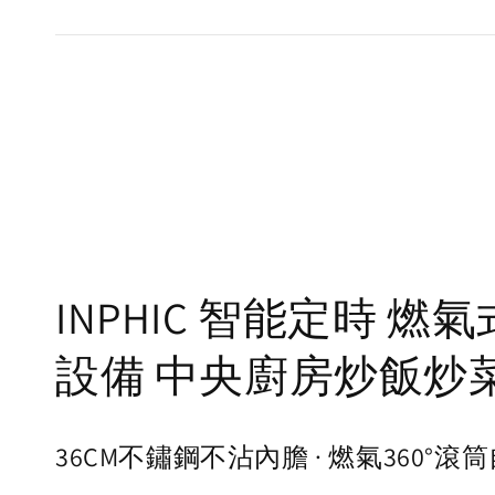
INPHIC 智能定時 
設備 中央廚房炒飯炒
36CM不鏽鋼不沾內膽 · 燃氣360°滾