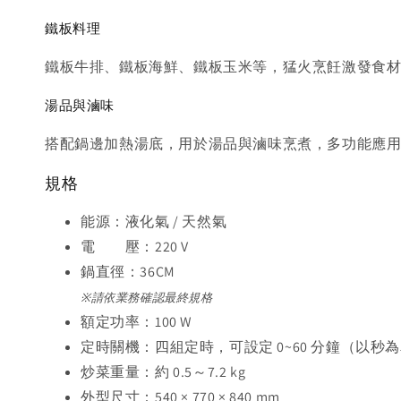
鐵板料理
鐵板牛排、鐵板海鮮、鐵板玉米等，猛火烹飪激發食
湯品與滷味
搭配鍋邊加熱湯底，用於湯品與滷味烹煮，多功能應
規格
能源：液化氣 / 天然氣
電 壓：220 V
鍋直徑：36CM
※請依業務確認最終規格
額定功率：100 W
定時關機：四組定時，可設定 0~60 分鐘（以秒
炒菜重量：約 0.5～7.2 kg
外型尺寸：540 × 770 × 840 mm