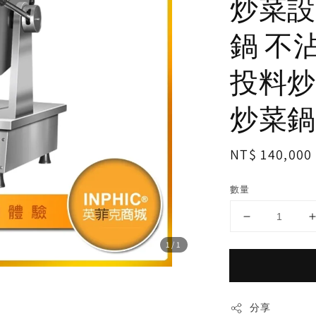
炒菜設
鍋 不
投料炒
炒菜鍋
Regular
NT$ 140,000
price
數量
1
/1
分享