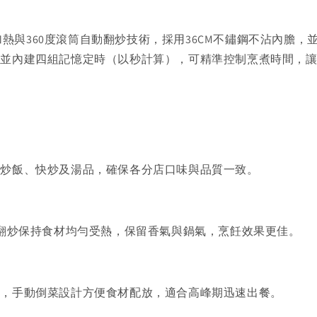
氣加熱與360度滾筒自動翻炒技術，採用36CM不鏽鋼不沾內
，並內建四組記憶定時（以秒計算），可精準控制烹煮時間，
鍋炒飯、快炒及湯品，確保各分店口味與品質一致。
動翻炒保持食材均勻受熱，保留香氣與鍋氣，烹飪效果更佳。
麵，手動倒菜設計方便食材配放，適合高峰期迅速出餐。