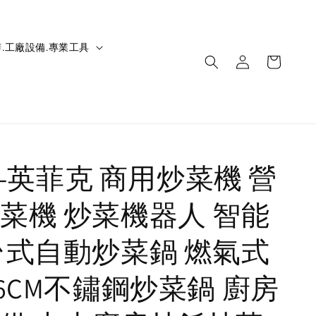
.工廠設備.專業工具
IC-英菲克 商用炒菜機 營
菜機 炒菜機器人 智能
台式自動炒菜鍋 燃氣式
36CM不鏽鋼炒菜鍋 廚房