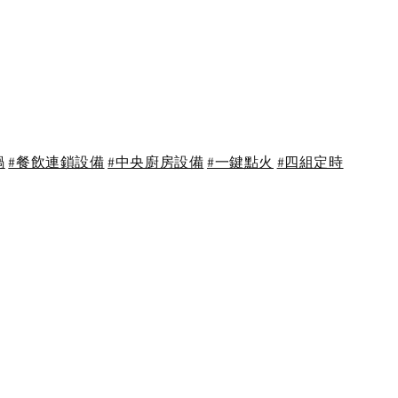
鍋
#餐飲連鎖設備
#中央廚房設備
#一鍵點火
#四組定時