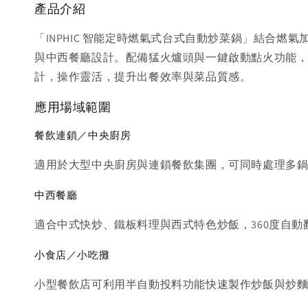
產品介紹
「INPHIC 智能定時燃氣式台式自動炒菜鍋」結合燃
與中西餐廳設計。配備猛火爐頭與一鍵啟動點火功能
計，操作靈活，提升出餐效率與菜品質感。
應用場域範圍
餐飲連鎖／中央廚房
適用於大型中央廚房與連鎖餐飲集團，可同時處理多
中西餐廳
適合中式快炒、鐵板料理與西式特色炒飯，360度自
小食店／小吃攤
小型餐飲店可利用半自動投料功能快速製作炒飯與炒