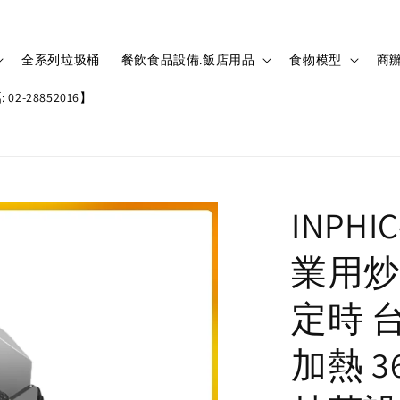
全系列垃圾桶
餐飲食品設備.飯店用品
食物模型
商辦
02-28852016】
INPH
業用炒
定時 
加熱 