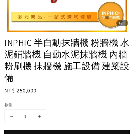
1
/1
INPHIC 半自動抹牆機 粉牆機 水
泥鋪牆機 自動水泥抹牆機 內牆
粉刷機 抹牆機 施工設備 建築設
備
Regular
NT$ 250,000
price
數量