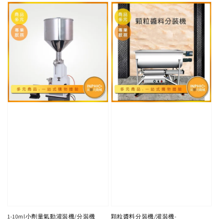
1-10ml小劑量氣動灌裝機/分裝機
顆粒醬料分裝機/灌裝機-