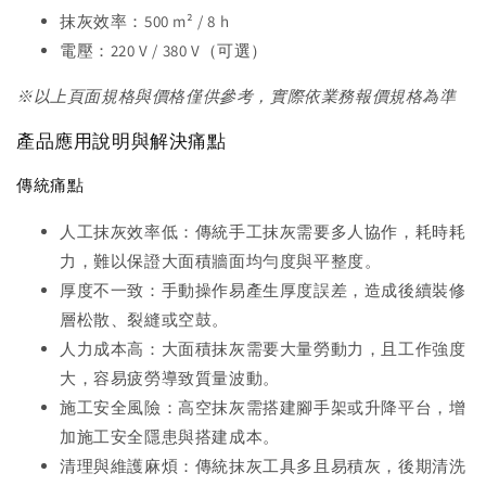
抹灰效率：500 m² / 8 h
電壓：220 V / 380 V（可選）
※以上頁面規格與價格僅供參考，實際依業務報價規格為準
產品應用說明與解決痛點
傳統痛點
人工抹灰效率低：傳統手工抹灰需要多人協作，耗時耗
力，難以保證大面積牆面均勻度與平整度。
厚度不一致：手動操作易產生厚度誤差，造成後續裝修
層松散、裂縫或空鼓。
人力成本高：大面積抹灰需要大量勞動力，且工作強度
大，容易疲勞導致質量波動。
施工安全風險：高空抹灰需搭建腳手架或升降平台，增
加施工安全隱患與搭建成本。
清理與維護麻煩：傳統抹灰工具多且易積灰，後期清洗