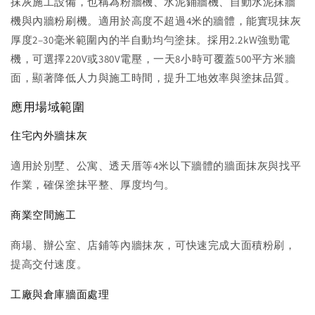
抹灰施工設備，也稱為粉牆機、水泥鋪牆機、自動水泥抹牆
機與內牆粉刷機。適用於高度不超過4米的牆體，能實現抹灰
厚度2–30毫米範圍內的半自動均勻塗抹。採用2.2kW強勁電
機，可選擇220V或380V電壓，一天8小時可覆蓋500平方米牆
面，顯著降低人力與施工時間，提升工地效率與塗抹品質。
應用場域範圍
住宅內外牆抹灰
適用於別墅、公寓、透天厝等4米以下牆體的牆面抹灰與找平
作業，確保塗抹平整、厚度均勻。
商業空間施工
商場、辦公室、店鋪等內牆抹灰，可快速完成大面積粉刷，
提高交付速度。
工廠與倉庫牆面處理