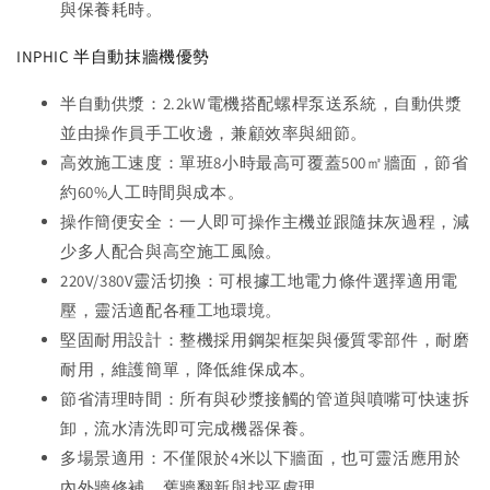
與保養耗時。
INPHIC 半自動抹牆機優勢
半自動供漿：2.2kW電機搭配螺桿泵送系統，自動供漿
並由操作員手工收邊，兼顧效率與細節。
高效施工速度：單班8小時最高可覆蓋500㎡牆面，節省
約60%人工時間與成本。
操作簡便安全：一人即可操作主機並跟隨抹灰過程，減
少多人配合與高空施工風險。
220V/380V靈活切換：可根據工地電力條件選擇適用電
壓，靈活適配各種工地環境。
堅固耐用設計：整機採用鋼架框架與優質零部件，耐磨
耐用，維護簡單，降低維保成本。
節省清理時間：所有與砂漿接觸的管道與噴嘴可快速拆
卸，流水清洗即可完成機器保養。
多場景適用：不僅限於4米以下牆面，也可靈活應用於
內外牆修補、舊牆翻新與找平處理。