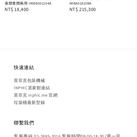
液體膏體兩用-IMBB001104A
IMBA01810BA
Regular
NT$ 18,400
Regular
NT$ 215,300
price
price
快速連結
英菲克包裝機械
INPHIC居家館連結
英菲克 inphic.me 官網
垃圾桶最新型錄
聯繫我們
客服專線 02-2885-2016 客服時間09:00-18:30 (週一至