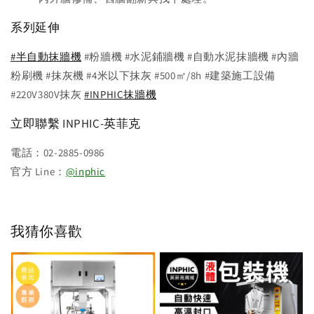
系列延伸
#半自動抹牆機
#粉牆機 #水泥鋪牆機 #自動水泥抹牆機 #內牆
粉刷機 #抹灰機 #4米以下抹灰 #500㎡/8h #建築施工設備
#220V380V抹灰
#INPHIC抹牆機
立即聯繫 INPHIC-英菲克
電話：02-2885-0986
官方 Line：
@inphic
我猜你喜歡