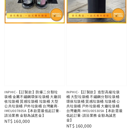
INPHIC-【訂製款】防爆二分類垃
INPHIC-【訂製款】造型高級垃圾
圾桶 金屬不鏽鋼環保垃圾桶 大廳回
桶 大型垃圾桶 不鏽鋼分類垃圾桶
收垃圾桶 質感垃圾桶 垃圾桶 大型
環保垃圾桶 質感垃圾桶 垃圾桶 公
公共垃圾桶 戶外垃圾桶 台灣廠商-
共垃圾桶 戶外垃圾桶 大廳垃圾桶
IMEU007805A【本款需最低起訂量-
台灣廠商-IMEU005305A【本款需最
請洽業務 金額為誠意金】
低起訂量-請洽業務 金額為誠意
金】
Regular
NT$ 160,000
Regular
NT$ 160,000
price