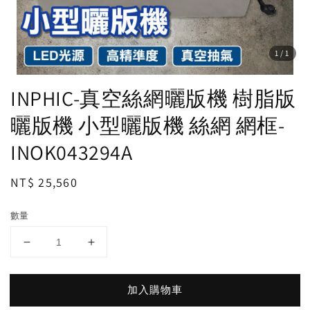
1
/1
INPHIC-真空絲網曬版機 樹脂版
曬版機 小型曬版機 絲網 網框-
INOK043294A
Regular
NT$ 25,560
price
數量
加入購物車