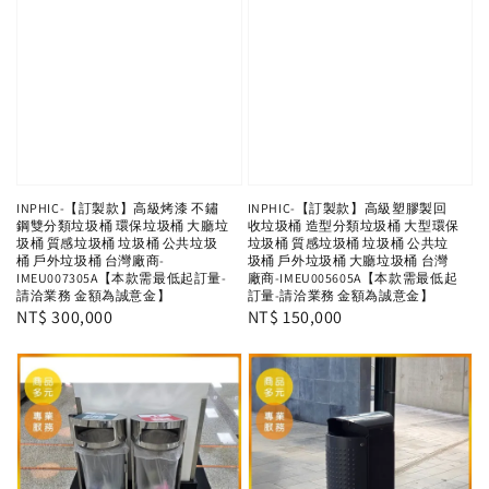
INPHIC-【訂製款】高級烤漆 不鏽
INPHIC-【訂製款】高級塑膠製回
鋼雙分類垃圾桶 環保垃圾桶 大廳垃
收垃圾桶 造型分類垃圾桶 大型環保
圾桶 質感垃圾桶 垃圾桶 公共垃圾
垃圾桶 質感垃圾桶 垃圾桶 公共垃
桶 戶外垃圾桶 台灣廠商-
圾桶 戶外垃圾桶 大廳垃圾桶 台灣
IMEU007305A【本款需最低起訂量-
廠商-IMEU005605A【本款需最低起
請洽業務 金額為誠意金】
訂量-請洽業務 金額為誠意金】
Regular
NT$ 300,000
Regular
NT$ 150,000
price
price