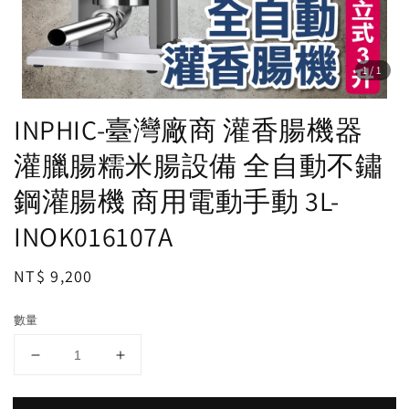
1
/1
INPHIC-臺灣廠商 灌香腸機器
灌臘腸糯米腸設備 全自動不鏽
鋼灌腸機 商用電動手動 3L-
INOK016107A
Regular
NT$ 9,200
price
數量