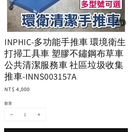
1
/1
INPHIC-多功能手推車 環境衛生
打掃工具車 塑膠不鏽鋼布草車
公共清潔服務車 社區垃圾收集
推車-INNS003157A
Regular
NT$ 4,000
price
數量