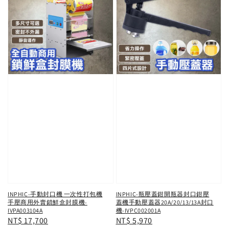
INPHIC-手動封口機 一次性打包機
INPHIC-瓶壓蓋鉗開瓶器封口鉗壓
手壓商用外賣鎖鮮盒封膜機-
蓋機手動壓蓋器20A/20/13/13A封口
IVPA003104A
機-IVPC002001A
Regular
NT$ 17,700
Regular
NT$ 5,970