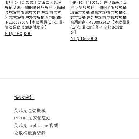
INPHIC-【訂製款】防爆二分類垃
INPHIC-【訂製款】造型高級垃圾
圾桶 金屬不鏽鋼環保垃圾桶 大廳回
桶 大型垃圾桶 不鏽鋼分類垃圾桶
收垃圾桶 質感垃圾桶 垃圾桶 大型
環保垃圾桶 質感垃圾桶 垃圾桶 公
公共垃圾桶 戶外垃圾桶 台灣廠商-
共垃圾桶 戶外垃圾桶 大廳垃圾桶
IMEU007805A【本款需最低起訂量-
台灣廠商-IMEU005305A【本款需最
請洽業務 金額為誠意金】
低起訂量-請洽業務 金額為誠意
金】
Regular
NT$ 160,000
Regular
NT$ 160,000
price
price
快速連結
英菲克包裝機械
INPHIC居家館連結
英菲克 inphic.me 官網
垃圾桶最新型錄