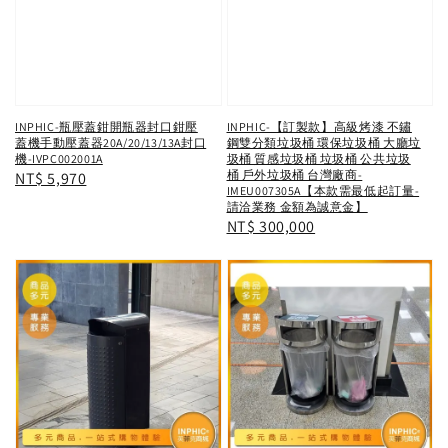
INPHIC-瓶壓蓋鉗開瓶器封口鉗壓
INPHIC-【訂製款】高級烤漆 不鏽
蓋機手動壓蓋器20A/20/13/13A封口
鋼雙分類垃圾桶 環保垃圾桶 大廳垃
機-IVPC002001A
圾桶 質感垃圾桶 垃圾桶 公共垃圾
桶 戶外垃圾桶 台灣廠商-
Regular
NT$ 5,970
IMEU007305A【本款需最低起訂量-
price
請洽業務 金額為誠意金】
Regular
NT$ 300,000
price