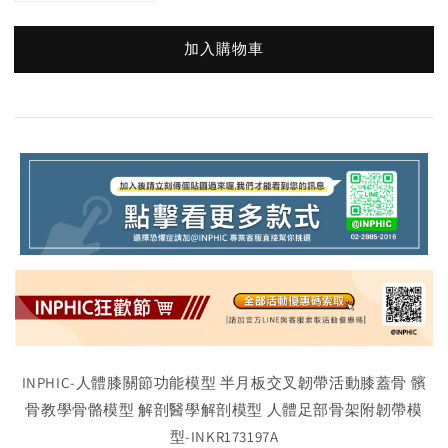
加入購物車
INPHIC-人體膝關節功能模型 半月板交叉韌帶活動膝蓋骨 髕
骨教學骨骼模型 解剖醫學解剖模型 人體足部骨架附韌帶模
型-INKR173197A