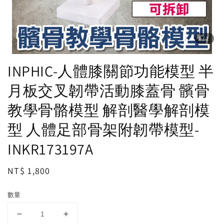
1
/1
INPHIC-人體膝關節功能模型 半
月板交叉韌帶活動膝蓋骨 髕骨
教學骨骼模型 解剖醫學解剖模
型 人體足部骨架附韌帶模型-
INKR173197A
Regular
NT$ 1,800
price
數量