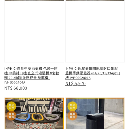
INPHIC-自動中藥煎藥機 包裝一體
INPHIC-瓶壓蓋鉗開瓶器封口鉗壓
機 中藥封口機 直立式灌裝機 8窗數
蓋機手動壓蓋器20A/20/13/13A封口
顯 20L物聯 微壓變量 熬藥機-
機-IVPC002001A
IVHB002404A
Regular
NT$ 5,970
Regular
NT$ 68,000
price
price