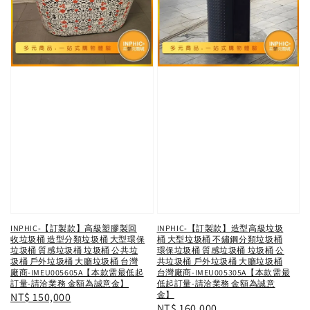
INPHIC-【訂製款】高級塑膠製回
INPHIC-【訂製款】造型高級垃圾
收垃圾桶 造型分類垃圾桶 大型環保
桶 大型垃圾桶 不鏽鋼分類垃圾桶
垃圾桶 質感垃圾桶 垃圾桶 公共垃
環保垃圾桶 質感垃圾桶 垃圾桶 公
圾桶 戶外垃圾桶 大廳垃圾桶 台灣
共垃圾桶 戶外垃圾桶 大廳垃圾桶
廠商-IMEU005605A【本款需最低起
台灣廠商-IMEU005305A【本款需最
訂量-請洽業務 金額為誠意金】
低起訂量-請洽業務 金額為誠意
金】
Regular
NT$ 150,000
Regular
NT$ 160,000