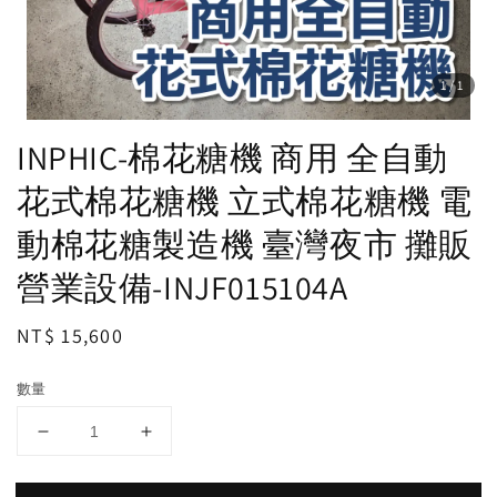
1
/1
INPHIC-棉花糖機 商用 全自動
花式棉花糖機 立式棉花糖機 電
動棉花糖製造機 臺灣夜市 攤販
營業設備-INJF015104A
Regular
NT$ 15,600
price
數量