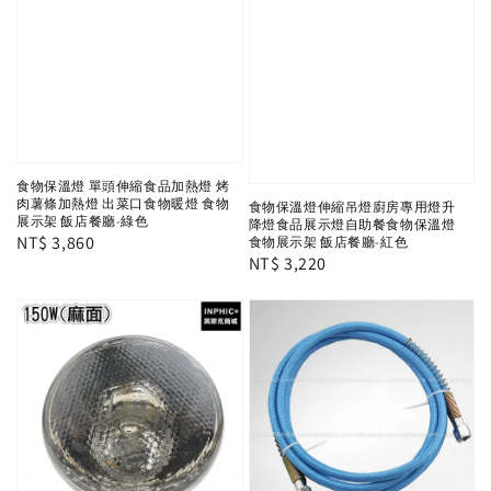
食物保溫燈 單頭伸縮食品加熱燈 烤
肉薯條加熱燈 出菜口食物暖燈 食物
食物保溫燈伸縮吊燈廚房專用燈升
展示架 飯店餐廳-綠色
降燈食品展示燈自助餐食物保溫燈
Regular
NT$ 3,860
食物展示架 飯店餐廳-紅色
Regular
NT$ 3,220
price
price