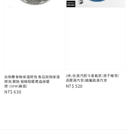
3米/全蒸汽熨斗進氣管/原子喉管/
自助餐食物保溫燈泡 食品加熱保溫
高壓蒸汽管/鐵氟龍蒸汽管
燈泡 聚熱 寵物取暖爬蟲保暖
Regular
NT$ 520
燈-150W(麻面)
Regular
NT$ 630
price
price