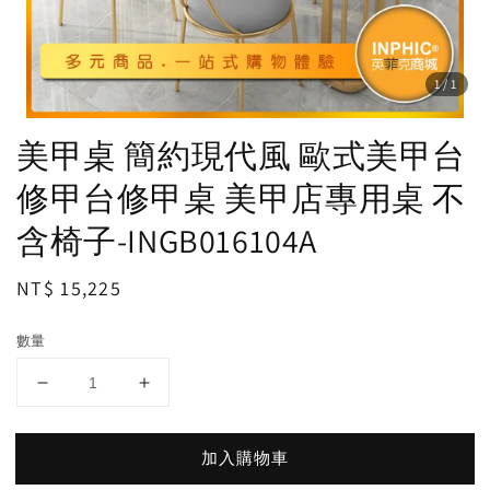
1
/1
美甲桌 簡約現代風 歐式美甲台
修甲台修甲桌 美甲店專用桌 不
含椅子-INGB016104A
Regular
NT$ 15,225
price
數量
加入購物車