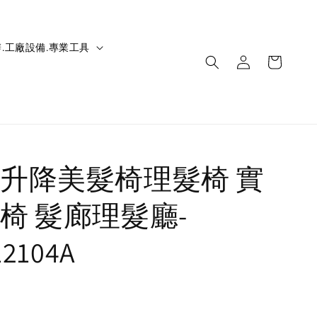
.工廠設備.專業工具
升降美髮椅理髮椅 實
椅 髮廊理髮廳-
12104A