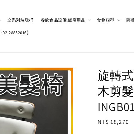
全系列垃圾桶
餐飲食品設備.飯店用品
食物模型
商辦
02-28852016】
旋轉式
木剪髮
INGB0
Regular
NT$ 18,270
price