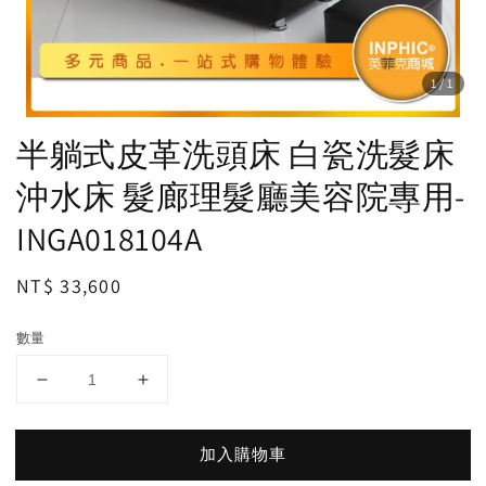
1
/1
半躺式皮革洗頭床 白瓷洗髮床
沖水床 髮廊理髮廳美容院專用-
INGA018104A
Regular
NT$ 33,600
price
數量
加入購物車