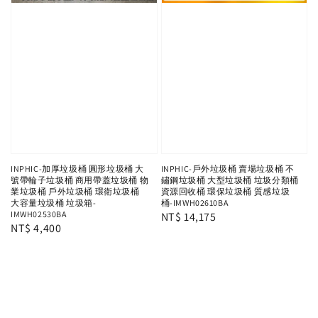
INPHIC-加厚垃圾桶 圓形垃圾桶 大
INPHIC-戶外垃圾桶 賣場垃圾桶 不
號帶輪子垃圾桶 商用帶蓋垃圾桶 物
鏽鋼垃圾桶 大型垃圾桶 垃圾分類桶
業垃圾桶 戶外垃圾桶 環衛垃圾桶
資源回收桶 環保垃圾桶 質感垃圾
大容量垃圾桶 垃圾箱-
桶-IMWH02610BA
IMWH02530BA
Regular
NT$ 14,175
Regular
NT$ 4,400
price
price