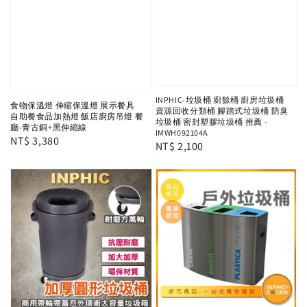
INPHIC-垃圾桶 廚餘桶 廚房垃圾桶
食物保溫燈 伸縮保溫燈 展示餐具
資源回收分類桶 腳踏式垃圾桶 防臭
自助餐食品加熱燈 飯店廚房吊燈 餐
垃圾桶 密封塑膠垃圾桶 推薦 -
廳-青古銅+黑伸縮線
IMWH092104A
Regular
NT$ 3,380
Regular
NT$ 2,100
price
price