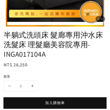
1
/1
半躺式洗頭床 髮廊專用沖水床
洗髮床 理髮廳美容院專用-
INGA017104A
Regular
NT$ 26,250
price
數量
加入購物車