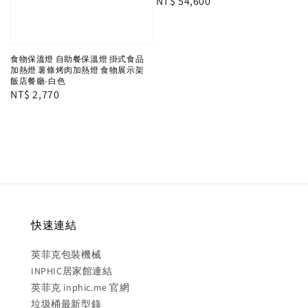
Regular
NT$ 54,600
price
食物保溫燈 自助餐保溫燈 掛式食品
加熱燈 薯條烤肉加熱燈 食物展示架
飯店餐廳-白色
Regular
NT$ 2,770
price
快速連結
英菲克包裝機械
INPHIC居家館連結
英菲克 inphic.me 官網
垃圾桶最新型錄