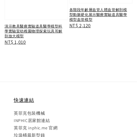
各階段年齡層血管人體血管解剖模
型動脈硬化展示醫療實驗道具醫學
模型血管模型
Regular
NT$ 2,120
演示教具醫療實驗道具醫學模型科
學實驗室幼稚園物理探索玩具耳解
price
剖放大模型
Regular
NT$ 1,010
price
快速連結
英菲克包裝機械
INPHIC居家館連結
英菲克 inphic.me 官網
垃圾桶最新型錄