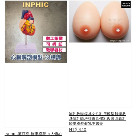
哺乳教學模具女性乳房模型醫學教
具催乳師培訓道具催乳教育具義乳
醫學模型假乳中醫美
Regular
NT$ 440
INPHIC-英菲克-醫學模型1:1人體心