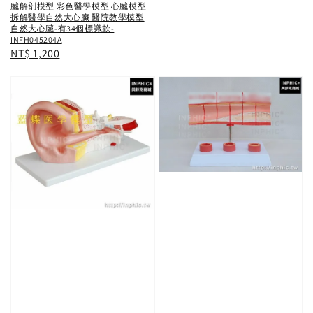
price
臟解剖模型 彩色醫學模型 心臟模型
拆解醫學自然大心臟 醫院教學模型
自然大心臟-有34個標識款-
INFH045204A
Regular
NT$ 1,200
price