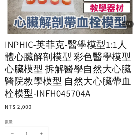
1
/1
INPHIC-英菲克-醫學模型1:1人
體心臟解剖模型 彩色醫學模型
心臟模型 拆解醫學自然大心臟
醫院教學模型 自然大心臟帶血
栓模型-INFH045704A
Regular
NT$ 2,000
price
數量