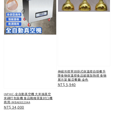
伸縮吊燈單頭掛式保溫燈自助餐升
降食物保溫燈食品披薩加熱燈 食物
展示架 飯店餐廳-金色
Regular
NT$ 5,940
price
INPHIC-全自動真空機 大米抽真空
米磚打包裝機 食品雜糧茶葉封口機
商用-IMBA083204A
Regular
NT$ 34,000
price