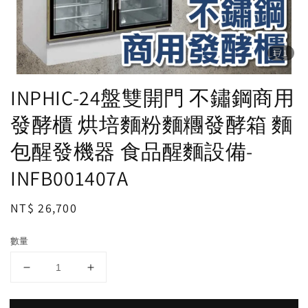
1
/1
INPHIC-24盤雙開門 不鏽鋼商用
發酵櫃 烘培麵粉麵糰發酵箱 麵
包醒發機器 食品醒麵設備-
INFB001407A
Regular
NT$ 26,700
price
數量