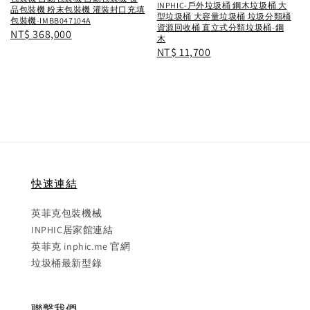
INPHIC-戶外垃圾桶 鋼木垃圾桶 大
品包裝機 粉末包裝機 灌裝封口充填
型垃圾桶 大容量垃圾桶 垃圾分類桶
包裝機-IMBB047104A
資源回收桶 直立式分類垃圾桶-鋼
Regular
NT$ 368,000
木
price
Regular
NT$ 11,700
price
快速連結
英菲克包裝機械
INPHIC居家館連結
英菲克 inphic.me 官網
垃圾桶最新型錄
聯繫我們