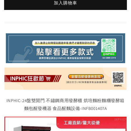
加入購物車
INPHIC-24盤雙開門 不鏽鋼商用發酵櫃 烘培麵粉麵糰發酵箱
麵包醒發機器 食品醒麵設備-INFB001407A