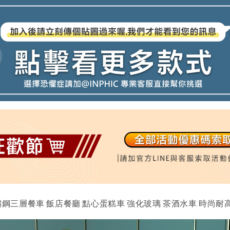
不鏽鋼三層餐車 飯店餐廳 點心蛋糕車 強化玻璃 茶酒水車 時尚耐高低溫