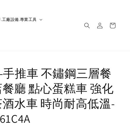
.工廠設備.專業工具
IC-手推車 不鏽鋼三層餐
店餐廳 點心蛋糕車 強化
茶酒水車 時尚耐高低溫-
261C4A