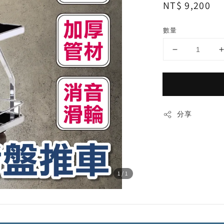
Regular
NT$ 9,200
price
數量
分享
1
/1