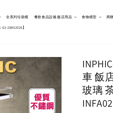
全系列垃圾桶
餐飲食品設備.飯店用品
食物模型
商辦
02-28852016】
INPH
車 飯
玻璃 
INFA0