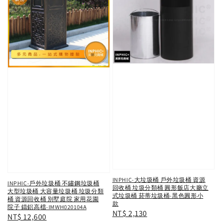
INPHIC-大垃圾桶 戶外垃圾桶 資源
INPHIC-戶外垃圾桶 不鏽鋼垃圾桶
回收桶 垃圾分類桶 圓形飯店大廳立
大型垃圾桶 大容量垃圾桶 垃圾分類
式垃圾桶 菸蒂垃圾桶-黑色圓形小
桶 資源回收桶 別墅庭院 家用花園
款
院子 鑄鋁高檔-IMWH020104A
Regular
NT$ 2,130
Regular
NT$ 12,600