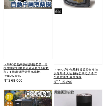
INPHIC-自動中藥煎藥機 包裝一體
機 中藥封口機 直立式灌裝機 8窗數
INPHIC-戶外垃圾桶 資源回收桶 垃
顯 20L物聯 微壓變量 熬藥機-
圾分類桶 大垃圾桶 公共垃圾桶 二
IVHB002404A
分類垃圾桶-表面木紋
Regular
NT$ 68,000
Regular
NT$ 15,890
price
price