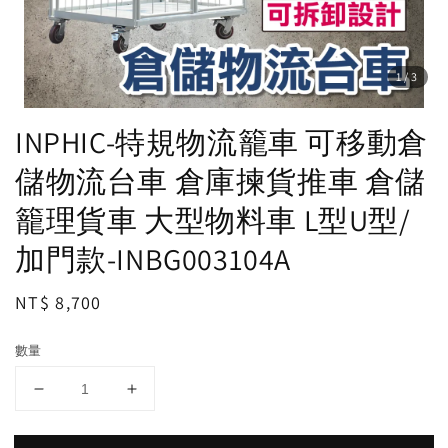
1
/3
INPHIC-特規物流籠車 可移動倉
儲物流台車 倉庫揀貨推車 倉儲
籠理貨車 大型物料車 L型U型/
加門款-INBG003104A
Regular
NT$ 8,700
price
數量