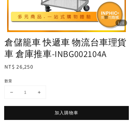
1
/1
倉儲籠車 快遞車 物流台車理貨
車 倉庫推車-INBG002104A
Regular
NT$ 26,250
price
數量
加入購物車