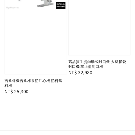
高品質手提鏈動式封口機 大塑膠袋
封口機 掌上型封口機
Regular
NT$ 32,980
price
吉拿棒機吉拿棒果醬注心機 醬料餡
料機
Regular
NT$ 25,300
price