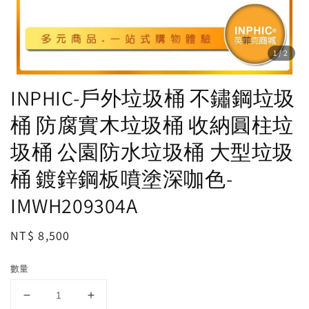
1
/2
INPHIC-戶外垃圾桶 不鏽鋼垃圾
桶 防腐實木垃圾桶 收納圓柱垃
圾桶 公園防水垃圾桶 大型垃圾
桶 鍍鋅鋼板噴塗深咖色-
IMWH209304A
Regular
NT$ 8,500
price
數量