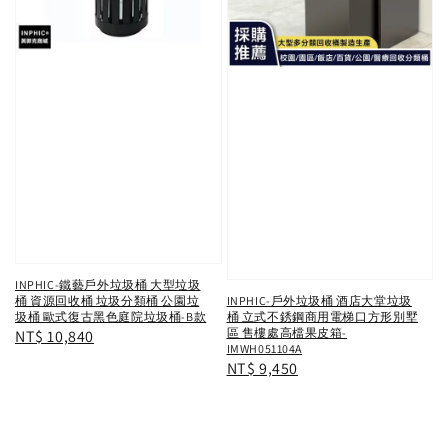
INPHIC-鐵藝戶外垃圾桶 大型垃圾
桶 資源回收桶 垃圾分類桶 公園垃
INPHIC-戶外垃圾桶 酒店大堂垃圾
圾桶 歐式復古黑色庭院垃圾桶-B款
桶 立式不銹鋼商用電梯口方形別墅
區 售樓處高檔果皮箱-
Regular
NT$ 10,840
IMWH051104A
price
Regular
NT$ 9,450
price