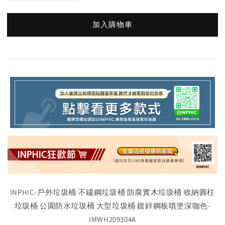
加入購物車
INPHIC-戶外垃圾桶 不鏽鋼垃圾桶 防腐實木垃圾桶 收納圓柱
垃圾桶 公園防水垃圾桶 大型垃圾桶 鍍鋅鋼板噴塗深咖色-
IMWH209304A