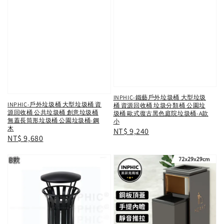
INPHIC-鐵藝戶外垃圾桶 大型垃圾
INPHIC-戶外垃圾桶 大型垃圾桶 資
桶 資源回收桶 垃圾分類桶 公園垃
源回收桶 公共垃圾桶 創意垃圾桶
圾桶 歐式復古黑色庭院垃圾桶-A款
無蓋長筒形垃圾桶 公園垃圾桶-鋼
小
木
Regular
NT$ 9,240
Regular
NT$ 9,680
price
price