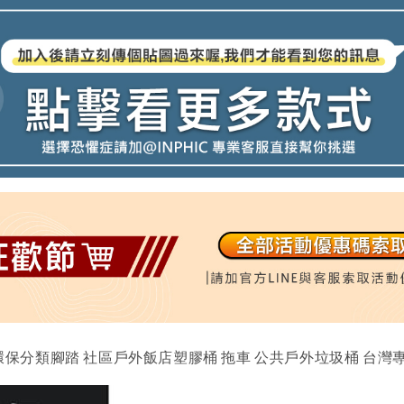
 灰色 環保分類腳踏 社區戶外飯店塑膠桶 拖車 公共戶外垃圾桶 台灣專業