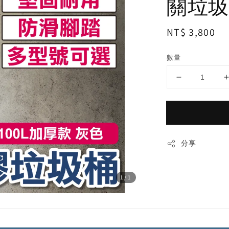
關垃圾桶
Regular
NT$ 3,800
price
數量
分享
1
/1