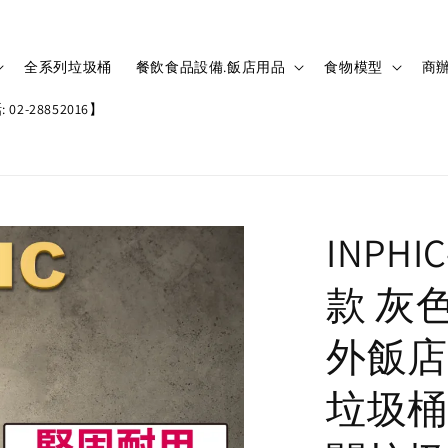
全系列垃圾桶
餐飲食品設備.飯店用品
食物模型
商辦
02-28852016】
INPH
款 灰
外飯店
垃圾桶