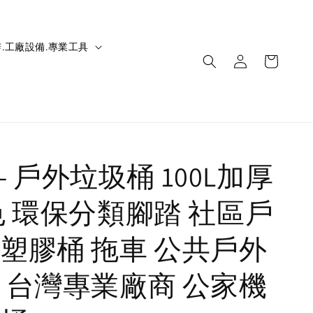
.工廠設備.專業工具
IC- 戶外垃圾桶 100L加厚
色 環保分類腳踏 社區戶
塑膠桶 拖車 公共戶外
 台灣專業廠商 公家機