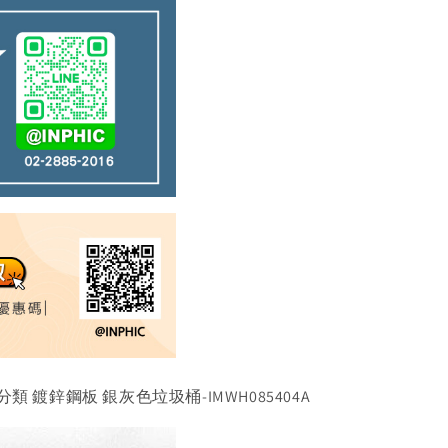
鍍鋅鋼板 銀灰色垃圾桶-IMWH085404A