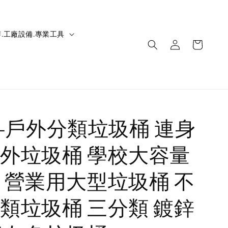
.工廠設備.專業工具
IC-戶外分類垃圾桶 連身
外垃圾桶 學校大容量
 營業用大型垃圾桶 不
類垃圾桶 三分類 鍍鋅