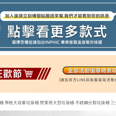
圾桶 學校大容量垃圾桶 營業用大型垃圾桶 不銹鋼分類垃圾桶 三分類 