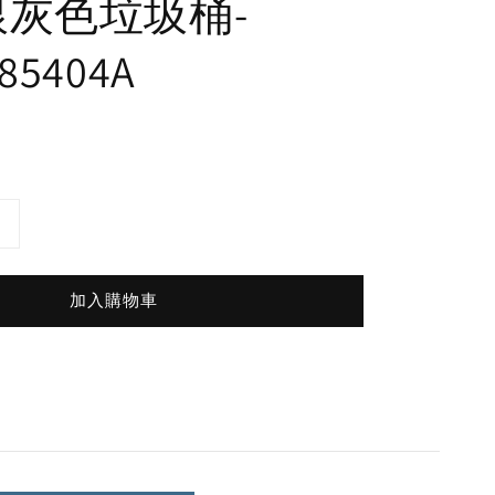
銀灰色垃圾桶-
85404A
加入購物車