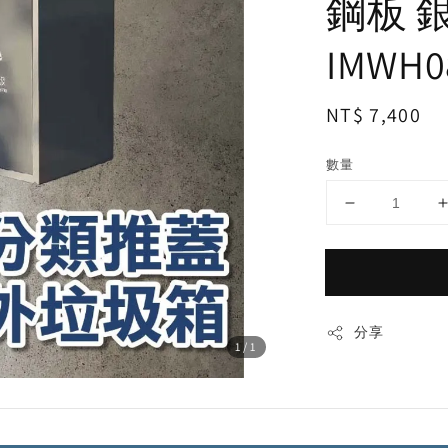
鋼板 
IMWH0
Regular
NT$ 7,400
price
數量
分享
1
/1