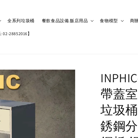
全系列垃圾桶
餐飲食品設備.飯店用品
食物模型
商辦
02-28852016】
INPH
帶蓋室
垃圾桶
銹鋼分