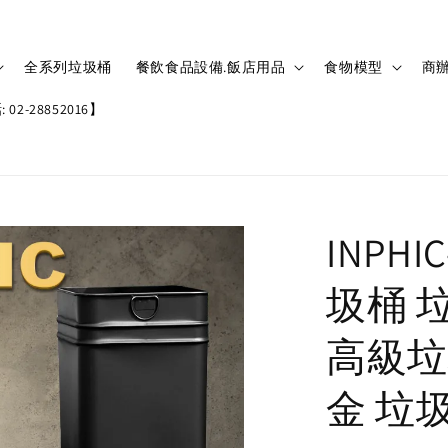
全系列垃圾桶
餐飲食品設備.飯店用品
食物模型
商辦
02-28852016】
INPH
圾桶 
高級垃
金 垃