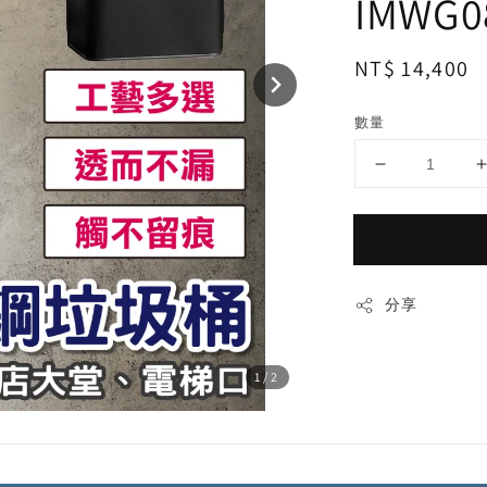
IMWG0
Regular
NT$ 14,400
price
數量
分享
1
/2