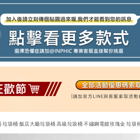
桶 垃圾桶 飯店大廳垃圾桶 高級垃圾桶 不鏽鋼電鍍玫瑰金 垃圾桶 訂