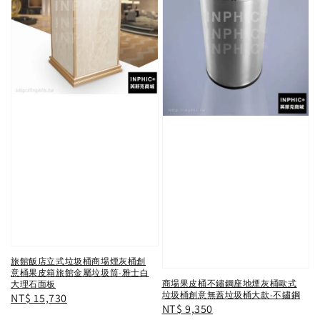
旅館飯店立式垃圾桶商場煙灰桶創
意桶果皮箱旅館金屬垃圾筒-雅士白
商場果皮桶不鏽鋼座地煙灰桶歐式
大理石面板
垃圾桶創意無蓋垃圾桶大款-不鏽鋼
Regular
NT$ 15,730
Regular
NT$ 9,350
price