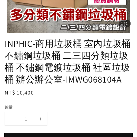
1
/2
INPHIC-商用垃圾桶 室內垃圾桶
不鏽鋼垃圾桶 二三四分類垃圾
桶 不鏽鋼電鍍垃圾桶 社區垃圾
桶 辦公辦公室-IMWG068104A
Regular
NT$ 10,400
price
數量