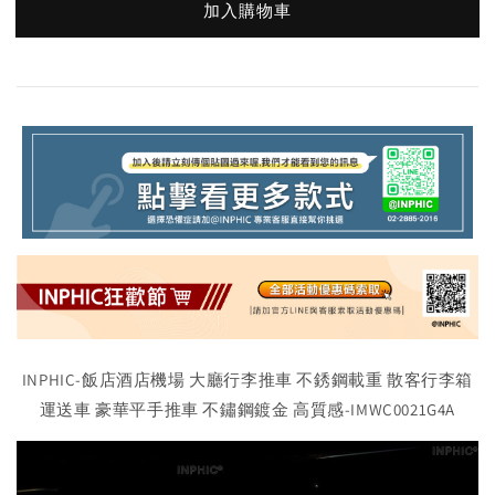
加入購物車
INPHIC-飯店酒店機場 大廳行李推車 不銹鋼載重 散客行李箱
運送車 豪華平手推車 不鏽鋼鍍金 高質感-IMWC0021G4A