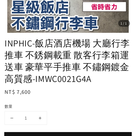
1
/1
INPHIC-飯店酒店機場 大廳行李
推車 不銹鋼載重 散客行李箱運
送車 豪華平手推車 不鏽鋼鍍金
高質感-IMWC0021G4A
Regular
NT$ 7,600
price
數量