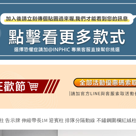
紅龍柱 告示牌 伸縮帶長1M 迎賓柱 排隊分隔動線 不鏽鋼圍欄紅絨柱-IM