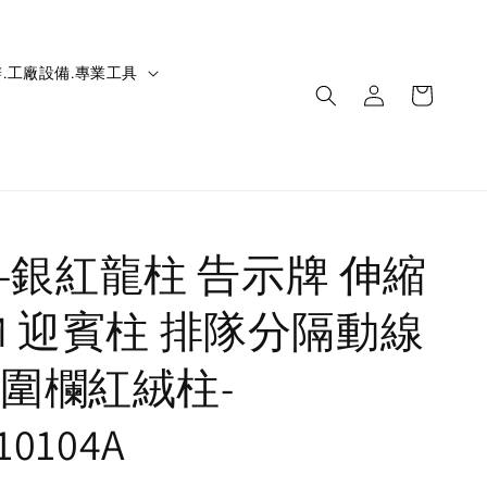
.工廠設備.專業工具
IC-銀紅龍柱 告示牌 伸縮
M 迎賓柱 排隊分隔動線
圍欄紅絨柱-
10104A