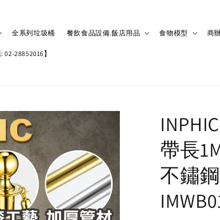
全系列垃圾桶
餐飲食品設備.飯店用品
食物模型
商辦
02-28852016】
INPH
帶長1
不鏽鋼
IMWB0