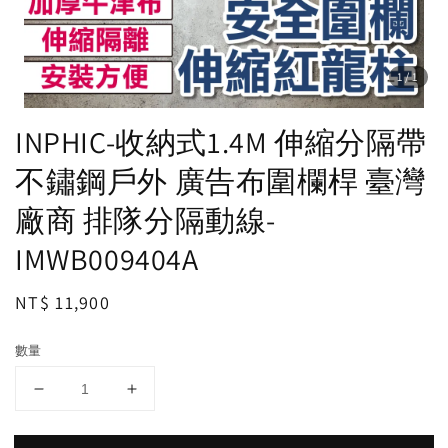
1
/1
INPHIC-收納式1.4M 伸縮分隔帶
不鏽鋼戶外 廣告布圍欄桿 臺灣
廠商 排隊分隔動線-
IMWB009404A
Regular
NT$ 11,900
price
數量