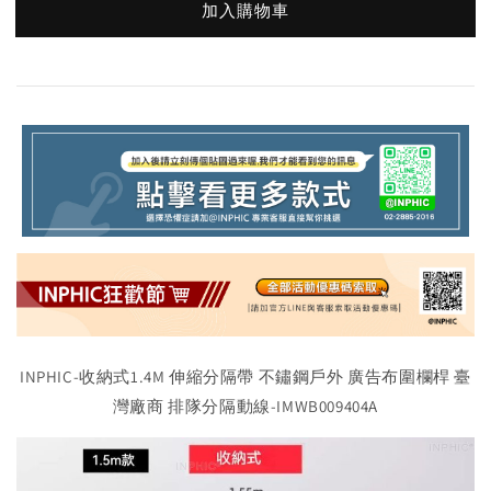
加入購物車
INPHIC-收納式1.4M 伸縮分隔帶 不鏽鋼戶外 廣告布圍欄桿 臺
灣廠商 排隊分隔動線-IMWB009404A