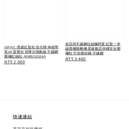
皇冠頭不鏽鋼拉絲欄桿座 紅龍一米
INPHIC-黑銀紅龍柱 告示牌 伸縮帶
線護欄隔離欄 星級飯店掛繩安全圍
長1M 迎賓柱 排隊分隔動線 不鏽鋼
欄柱 可加購掛繩-不鏽鋼
圍欄紅絨柱-IMWB010504A
Regular
NT$ 3,460
Regular
NT$ 2,000
price
price
快速連結