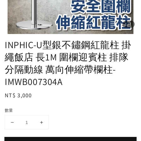
1
/1
INPHIC-U型銀不鏽鋼紅龍柱 掛
繩飯店 長1M 圍欄迎賓柱 排隊
分隔動線 萬向伸縮帶欄柱-
IMWB007304A
Regular
NT$ 3,000
price
數量