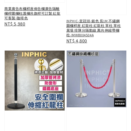
商業廣告布欄桿座佈告欄廣告隔離
欄桿圍欄柱護欄吊旗桿可訂製 紅龍
可客製-咖啡色
INPHIC-皇冠頭-銀色 長1M 不鏽鋼
Regular
NT$ 5,980
圍欄桿座 紅龍柱 紅龍柱 單柱 單柱
price
展場 排隊分隔動線 萬向伸縮帶欄
柱-IMWB004504A
Regular
NT$ 4,800
price