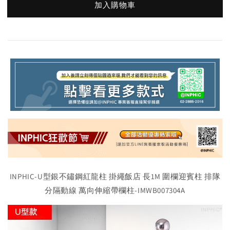
加入購物車
INPHIC-U型銀不鏽鋼紅龍柱 掛繩飯店 長1M 圍欄迎賓柱 排隊
分隔動線 萬向伸縮帶欄柱-IMWB007304A