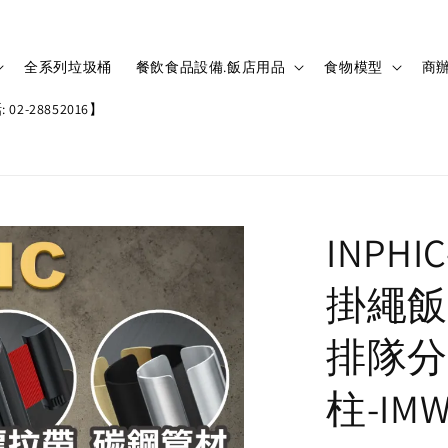
全系列垃圾桶
餐飲食品設備.飯店用品
食物模型
商辦
02-28852016】
INPH
掛繩飯
排隊分
柱-IMW