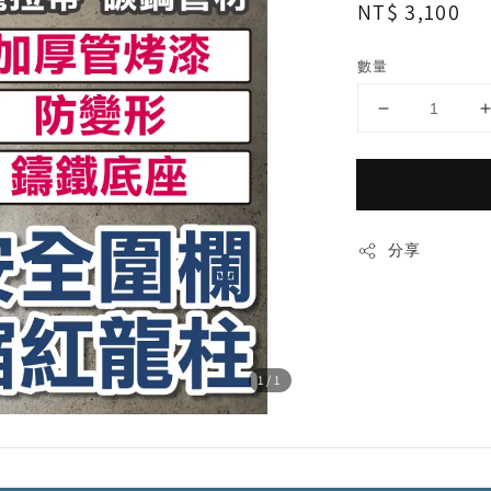
Regular
NT$ 3,100
price
數量
分享
1
/1