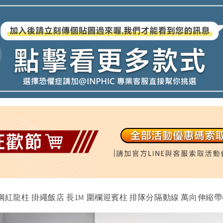
鏽鋼紅龍柱 掛繩飯店 長1M 圍欄迎賓柱 排隊分隔動線 萬向伸縮帶欄柱