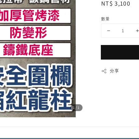
Regular
NT$ 3,100
price
數量
分享
1
/1