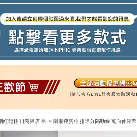
鏽鋼紅龍柱 掛繩飯店 長1M 圍欄迎賓柱 排隊分隔動線 萬向伸縮帶欄柱