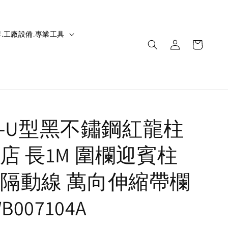
.工廠設備.專業工具
IC-U型黑不鏽鋼紅龍柱
店 長1M 圍欄迎賓柱
隔動線 萬向伸縮帶欄
B007104A