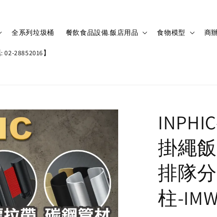
全系列垃圾桶
餐飲食品設備.飯店用品
食物模型
商辦
02-28852016】
INPH
掛繩飯
排隊分
柱-IMW