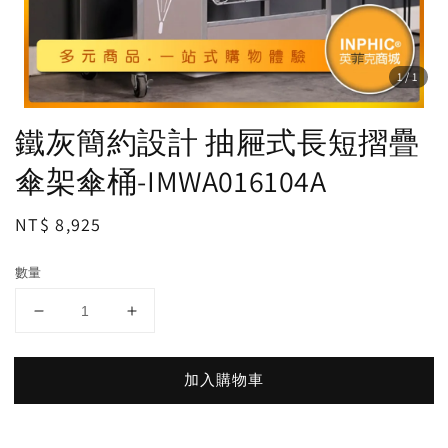
1
/1
鐵灰簡約設計 抽屜式長短摺疊
傘架傘桶-IMWA016104A
Regular
NT$ 8,925
price
數量
加入購物車