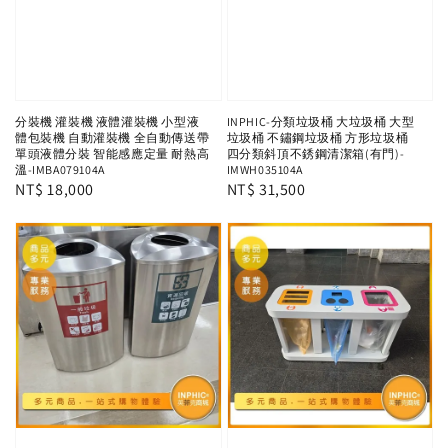
分裝機 灌裝機 液體灌裝機 小型液
INPHIC-分類垃圾桶 大垃圾桶 大型
體包裝機 自動灌裝機 全自動傳送帶
垃圾桶 不鏽鋼垃圾桶 方形垃圾桶
單頭液體分裝 智能感應定量 耐熱高
四分類斜頂不銹鋼清潔箱(有門)-
溫-IMBA079104A
IMWH035104A
Regular
NT$ 18,000
Regular
NT$ 31,500
price
price