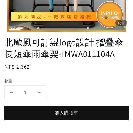
1
/1
北歐風可訂製logo設計 摺疊傘
長短傘雨傘架-IMWA011104A
Regular
NT$ 2,362
price
數量
加入購物車