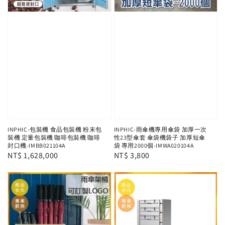
INPHIC-包裝機 食品包裝機 粉末包
INPHIC-雨傘機專用傘袋 加厚一次
裝機 定量包裝機 咖啡包裝機 咖啡
性23型傘套 傘袋機袋子 加厚短傘
封口機-IMBB021104A
袋 專用2000個-IMWA020104A
Regular
NT$ 1,628,000
Regular
NT$ 3,800
price
price