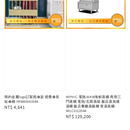
簡約金屬logo訂製雨傘架 摺疊傘長
INPHIC-電熱36KW海鮮蒸櫃 商用三
短傘桶-IMWA008104A
門蒸櫃 電熱/瓦斯蒸箱 飯店蒸魚燉
湯櫃 飯店餐廳蒸飯櫃 煲湯蒸櫃-
Regular
NT$ 4,641
IMLC011204A
price
Regular
NT$ 129,200
price