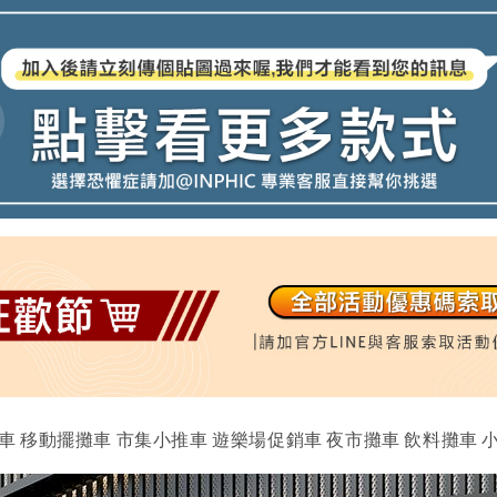
攤車 移動擺攤車 市集小推車 遊樂場促銷車 夜市攤車 飲料攤車 小餐車