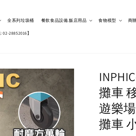
全系列垃圾桶
餐飲食品設備.飯店用品
食物模型
商辦
02-28852016】
INPH
攤車 
遊樂場
攤車 