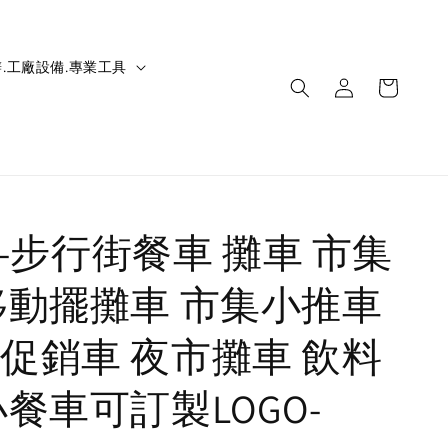
.工廠設備.專業工具
IC-步行街餐車 攤車 市集
移動擺攤車 市集小推車
促銷車 夜市攤車 飲料
小餐車可訂製LOGO-