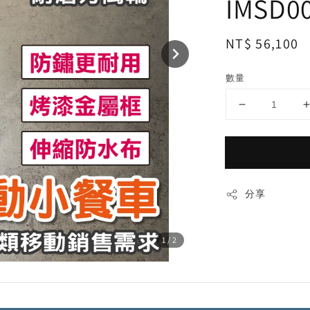
IMSD0
Regular
NT$ 56,100
price
數量
分享
1
/2