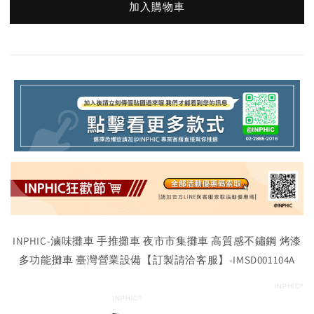
加入購物車
INPHIC-滷味攤車 手推攤車 夜市市集攤車 高質感不鏽鋼 烤漆
多功能攤車 臺灣營業設備【訂製請洽客服】-IMSD001104A