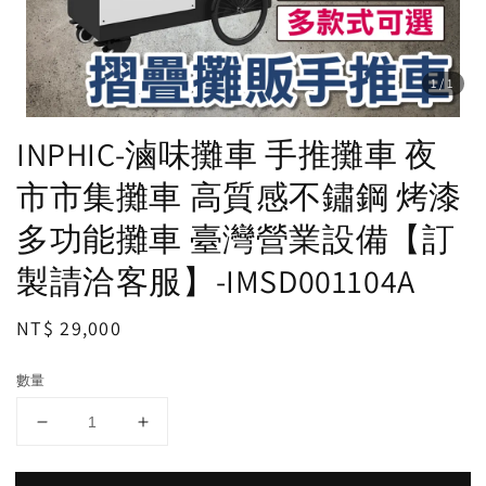
1
/1
INPHIC-滷味攤車 手推攤車 夜
市市集攤車 高質感不鏽鋼 烤漆
多功能攤車 臺灣營業設備【訂
製請洽客服】-IMSD001104A
Regular
NT$ 29,000
price
數量