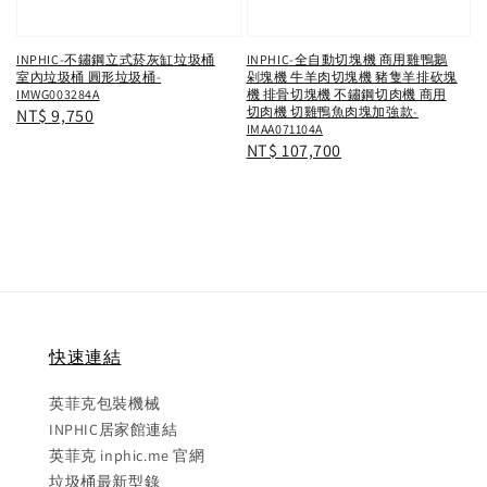
INPHIC-不鏽鋼立式菸灰缸垃圾桶
INPHIC-全自動切塊機 商用雞鴨鵝
室內垃圾桶 圓形垃圾桶-
剁塊機 牛羊肉切塊機 豬隻羊排砍塊
IMWG003284A
機 排骨切塊機 不鏽鋼切肉機 商用
切肉機 切雞鴨魚肉塊加強款-
Regular
NT$ 9,750
IMAA071104A
price
Regular
NT$ 107,700
price
快速連結
英菲克包裝機械
INPHIC居家館連結
英菲克 inphic.me 官網
垃圾桶最新型錄