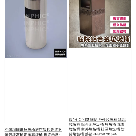
INPHIC-別墅庭院 戶外垃圾桶 鑄鋁
垃圾桶 鋁合金垃圾桶 垃圾桶 花園
垃圾桶 室外垃圾桶 社區垃圾桶 防
不鏽鋼圓形垃圾桶旅館飯店走道不
鏽垃圾桶 熱銷-IMWG079104A
鏽鋼煙灰桶走廊滅煙桶 樓道果皮-