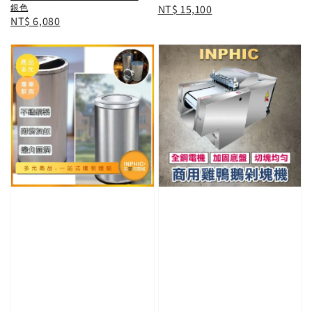
Regular
NT$ 15,100
銀色
Regular
NT$ 6,080
price
price