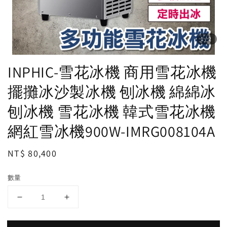
1
/2
INPHIC-雪花冰機 商用雪花冰機
擺攤冰沙製冰機 刨冰機 綿綿冰
刨冰機 雪花冰機 韓式雪花冰機
網紅雪冰機900W-IMRG008104A
Regular
NT$ 80,400
price
數量