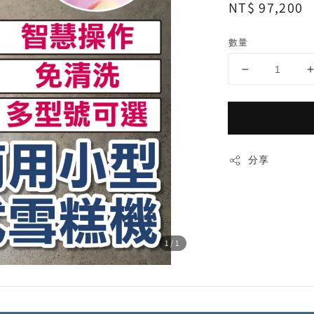
Regular
NT$ 97,200
price
數量
分享
1
/1