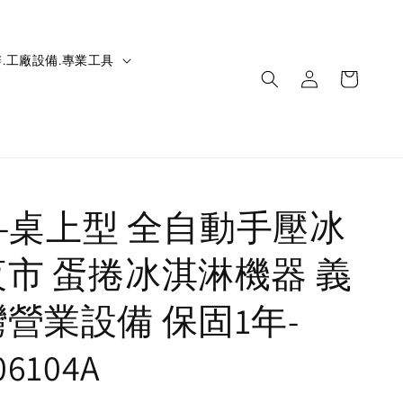
.工廠設備.專業工具
IC-桌上型 全自動手壓冰
夜市 蛋捲冰淇淋機器 義
灣營業設備 保固1年-
06104A