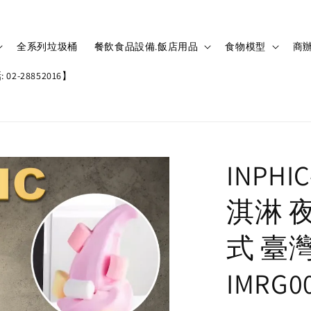
全系列垃圾桶
餐飲食品設備.飯店用品
食物模型
商辦
02-28852016】
INPH
淇淋 
式 臺
IMRG0