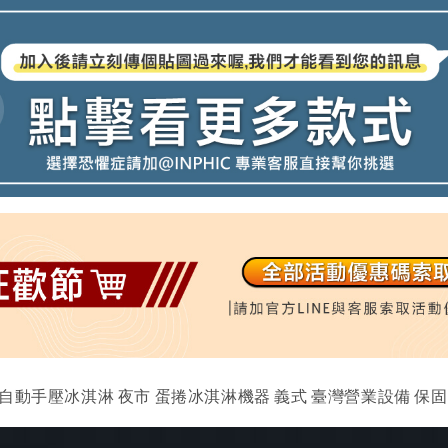
 全自動手壓冰淇淋 夜市 蛋捲冰淇淋機器 義式 臺灣營業設備 保固1年-