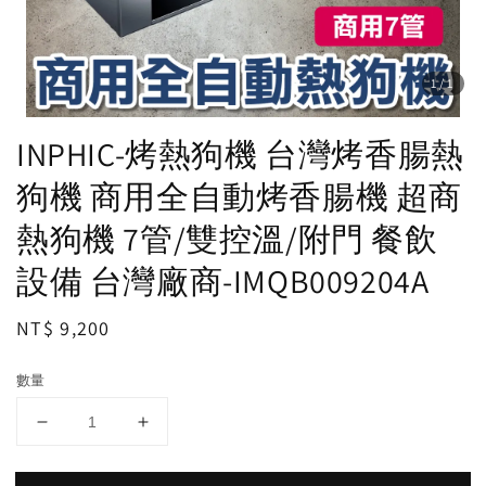
1
/1
INPHIC-烤熱狗機 台灣烤香腸熱
狗機 商用全自動烤香腸機 超商
熱狗機 7管/雙控溫/附門 餐飲
設備 台灣廠商-IMQB009204A
Regular
NT$ 9,200
price
數量