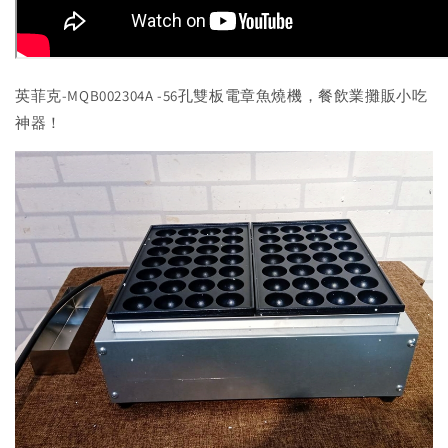
英菲克-MQB002304A -56孔雙板電章魚燒機，餐飲業攤販小吃
神器！