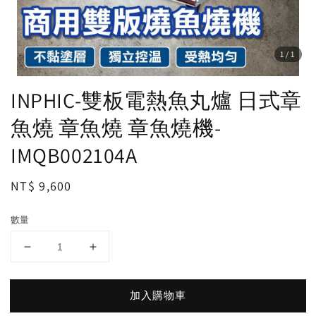
1
/1
INPHIC-雙板電熱魚丸爐 日式章
魚燒 章魚燒 章魚燒機-
IMQB002104A
Regular
NT$ 9,600
price
數量
加入購物車