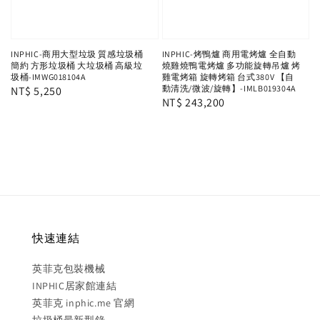
INPHIC-商用大型垃圾 質感垃圾桶
INPHIC-烤鴨爐 商用電烤爐 全自動
簡約 方形垃圾桶 大垃圾桶 高級垃
燒雞燒鴨電烤爐 多功能旋轉吊爐 烤
圾桶-IMWG018104A
雞電烤箱 旋轉烤箱 台式380V 【自
動清洗/微波/旋轉】-IMLB019304A
Regular
NT$ 5,250
Regular
NT$ 243,200
price
price
快速連結
英菲克包裝機械
INPHIC居家館連結
英菲克 inphic.me 官網
垃圾桶最新型錄