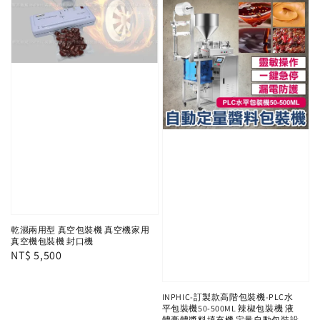
乾濕兩用型 真空包裝機 真空機家用
真空機包裝機 封口機
Regular
NT$ 5,500
price
INPHIC-訂製款高階包裝機-PLC水
平包裝機50-500ML 辣椒包裝機 液
體膏體醬料填充機 定量自動包裝設