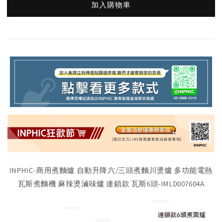
加入購物車
INPHIC-商用煮麵爐 自動升降六/三頭煮麵川燙爐 多功能電熱
瓦斯煮麵機 麻辣燙滷味爐 連鎖款 瓦斯6頭-IMLD007604A