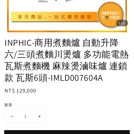
1
/2
INPHIC-商用煮麵爐 自動升降
六/三頭煮麵川燙爐 多功能電熱
瓦斯煮麵機 麻辣燙滷味爐 連鎖
款 瓦斯6頭-IMLD007604A
Regular
NT$ 129,000
price
數量