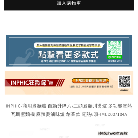
加入購物車
INPHIC-商用煮麵爐 自動升降六/三頭煮麵川燙爐 多功能電熱
瓦斯煮麵機 麻辣燙滷味爐 創業款 電熱6頭-IMLD007104A