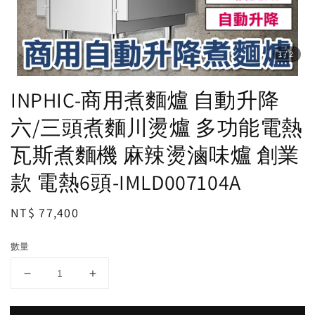
1
/2
INPHIC-商用煮麵爐 自動升降
六/三頭煮麵川燙爐 多功能電熱
瓦斯煮麵機 麻辣燙滷味爐 創業
款 電熱6頭-IMLD007104A
Regular
NT$ 77,400
price
數量