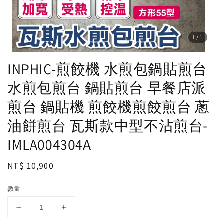
1
/1
INPHIC-煎餃機 水煎包鍋貼煎台
水煎包煎台 鍋貼煎台 早餐店派
煎台 鍋貼機 煎餃機煎餃煎台 蔥
油餅煎台 瓦斯款中型不沾煎台-
IMLA004304A
Regular
NT$ 10,900
price
數量