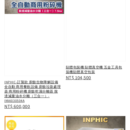
貼體包裝機 貼體真空機 五金工具包
裝機貼體真空包裝
Regular
NT$ 104,500
INPHIC-訂製款 廚餘生物降解設備
price
全自動 商用餐飲設備 廚餘垃圾處理
器 商用粉碎機 廚餘乾濕分離器 脫
渣減量油水分離（三合一）-
IMAI030504A
Regular
NT$ 600,000
price