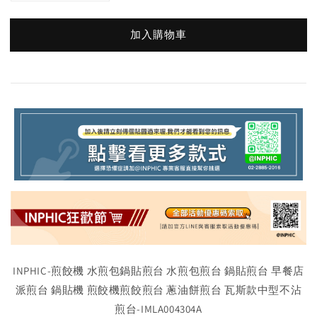
加入購物車
INPHIC-煎餃機 水煎包鍋貼煎台 水煎包煎台 鍋貼煎台 早餐店
派煎台 鍋貼機 煎餃機煎餃煎台 蔥油餅煎台 瓦斯款中型不沾
煎台-IMLA004304A