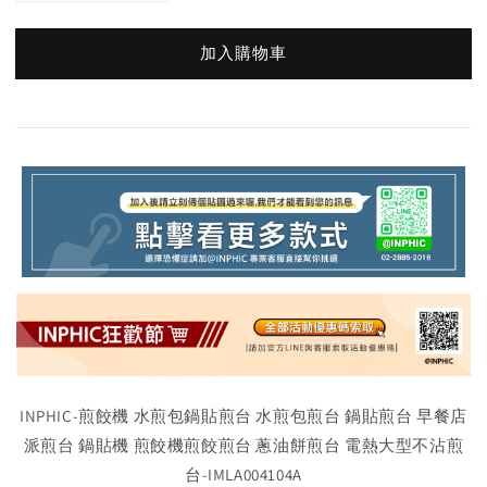
加入購物車
INPHIC-煎餃機 水煎包鍋貼煎台 水煎包煎台 鍋貼煎台 早餐店
派煎台 鍋貼機 煎餃機煎餃煎台 蔥油餅煎台 電熱大型不沾煎
台-IMLA004104A