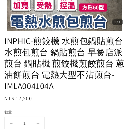
1
/1
INPHIC-煎餃機 水煎包鍋貼煎台
水煎包煎台 鍋貼煎台 早餐店派
煎台 鍋貼機 煎餃機煎餃煎台 蔥
油餅煎台 電熱大型不沾煎台-
IMLA004104A
Regular
NT$ 17,200
price
數量