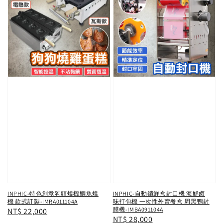
INPHIC-特色創意狗頭燒機鯛魚燒
INPHIC-自動鎖鮮盒封口機 海鮮卤
機 款式訂製-IMRA011104A
味打包機 一次性外賣餐盒 周黑鴨封
膜機-IMBA091104A
Regular
NT$ 22,000
Regular
NT$ 28,000